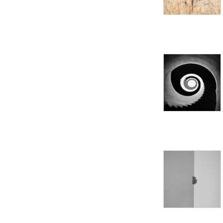
המתעניינים בתחומי הניהול 
השונים ימצאו עניין, ויהנו לפחות 
כמו שאני מתכנן להנות 
מההקלטות !

Ha-gigit.co.il